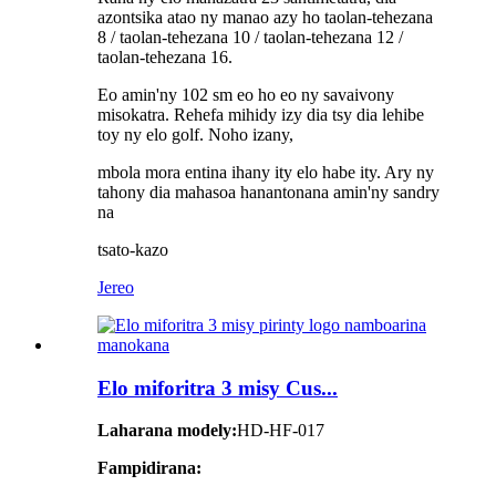
azontsika atao ny manao azy ho taolan-tehezana
8 / taolan-tehezana 10 / taolan-tehezana 12 /
taolan-tehezana 16.
Eo amin'ny 102 sm eo ho eo ny savaivony
misokatra. Rehefa mihidy izy dia tsy dia lehibe
toy ny elo golf. Noho izany,
mbola mora entina ihany ity elo habe ity. Ary ny
tahony dia mahasoa hanantonana amin'ny sandry
na
tsato-kazo
Jereo
Elo miforitra 3 misy Cus...
Laharana modely:
HD-HF-017
Fampidirana: