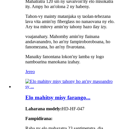
Mahatratra 120 sm ny savaivon'ity elo misokatra
ity. Ampy ho an'olona 2 ny habeny.
Tahon-vy mainty matanjaka sy taolan-tehezana
lava vita amin'ny fiberglass no nanaovana ny elo.
Ary toa mitovy amin'ny tahony hazo ilay izy.
voajanahary. Mahomby amin'ny fiainana
andavanandro, ho an'ny fampiroboroboana, ho
fanomezana, ho an'ny fivarotana.
Manaiky fanontana lokon'ny lamba sy logo
namboarina manokana izahay.
Jereo
Elo mahitsy misy farango...
Laharana modely:
HD-HF-047
Fampidirana:
Raha ny elo mahazatra 23 santimetatra, dia