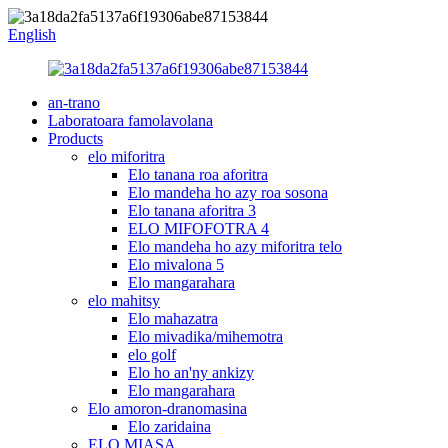
English
an-trano
Laboratoara famolavolana
Products
elo miforitra
Elo tanana roa aforitra
Elo mandeha ho azy roa sosona
Elo tanana aforitra 3
ELO MIFOFOTRA 4
Elo mandeha ho azy miforitra telo
Elo mivalona 5
Elo mangarahara
elo mahitsy
Elo mahazatra
Elo mivadika/mihemotra
elo golf
Elo ho an'ny ankizy
Elo mangarahara
Elo amoron-dranomasina
Elo zaridaina
ELO MIASA