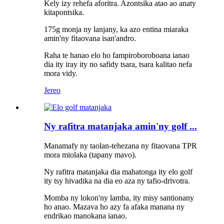
Kely izy rehefa aforitra. Azontsika atao ao anaty
kitapontsika.
175g monja ny lanjany, ka azo entina miaraka
amin'ny fitaovana isan'andro.
Raha te hanao elo ho fampiroboroboana ianao
dia ity iray ity no safidy tsara, tsara kalitao nefa
mora vidy.
Jereo
Ny rafitra matanjaka amin'ny golf ...
Manamafy ny taolan-tehezana ny fitaovana TPR
mora miolaka (tapany mavo).
Ny rafitra matanjaka dia mahatonga ity elo golf
ity tsy hivadika na dia eo aza ny tafio-drivotra.
Momba ny lokon'ny lamba, ity misy santionany
ho anao. Mazava ho azy fa afaka manana ny
endrikao manokana ianao.