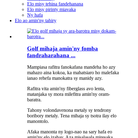
Elo misy tehina fandehanana
Elo misy pirinty miavaka
Ny hafa
Elo ao amin'ny tahiry
Golf mihaja amin'ny fomba
fandraharahana ...
Mampiasa rafitra fanokafana mandeha ho azy
mahazo aina kokoa, ka mahatsiaro ho malefaka
ianao rehefa manokatra sy manidy azy.
Rafitra vita amin'ny fiberglass avo lenta,
matanjaka sy mora milefitra amin'ny oram-
baratra.
Tahony volondavenona metaly sy tendrony
boribory metaly. Tena mihaja sy tsotra ilay elo
manontolo.
Afaka manonta ny logo-nao na sary hafa eo
amin'ny elo izahay. Aza misalasala miresaka