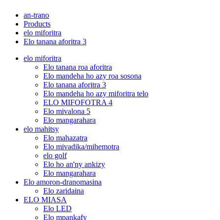
an-trano
Products
elo miforitra
Elo tanana aforitra 3
elo miforitra
Elo tanana roa aforitra
Elo mandeha ho azy roa sosona
Elo tanana aforitra 3
Elo mandeha ho azy miforitra telo
ELO MIFOFOTRA 4
Elo mivalona 5
Elo mangarahara
elo mahitsy
Elo mahazatra
Elo mivadika/mihemotra
elo golf
Elo ho an'ny ankizy
Elo mangarahara
Elo amoron-dranomasina
Elo zaridaina
ELO MIASA
Elo LED
Elo mpankafy