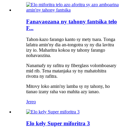
Fanavaozana ny tahony fantsika telo
F...
Tahon-kazo farango kanto sy mety tsara. Tonga
lafatra amin'ny dia an-tongotra sy ny dia lavitra
izy io. Maharitra kokoa ny tahony farango
nohavaozina.
Nanamafy ny rafitra ny fiberglass volomboasary
mid rib. Tena matanjaka sy tsy mahatohitra
rivotra ny rafitra.
Mitovy loko amin'ny lamba sy ny tahony, ho
tianao izany raha vao mahita azy ianao.
Jereo
Elo kely Super miforitra 3