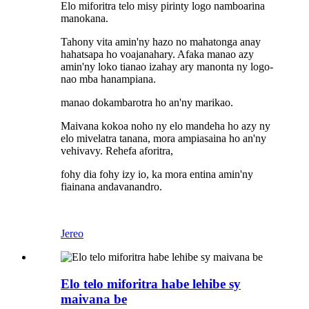
Elo miforitra telo misy pirinty logo namboarina
manokana.
Tahony vita amin'ny hazo no mahatonga anay
hahatsapa ho voajanahary. Afaka manao azy
amin'ny loko tianao izahay ary manonta ny logo-
nao mba hanampiana.
manao dokambarotra ho an'ny marikao.
Maivana kokoa noho ny elo mandeha ho azy ny
elo mivelatra tanana, mora ampiasaina ho an'ny
vehivavy. Rehefa aforitra,
fohy dia fohy izy io, ka mora entina amin'ny
fiainana andavanandro.
Jereo
Elo telo miforitra habe lehibe sy
maivana be