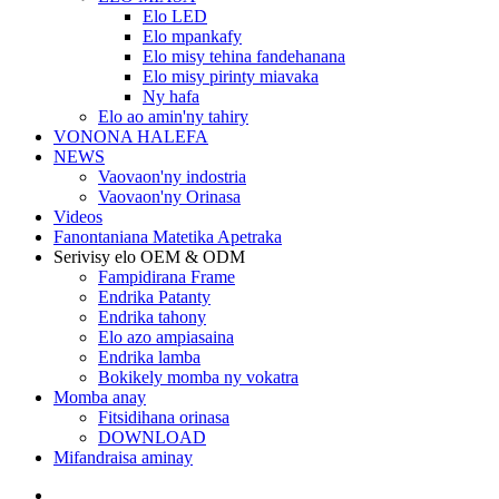
Elo LED
Elo mpankafy
Elo misy tehina fandehanana
Elo misy pirinty miavaka
Ny hafa
Elo ao amin'ny tahiry
VONONA HALEFA
NEWS
Vaovaon'ny indostria
Vaovaon'ny Orinasa
Videos
Fanontaniana Matetika Apetraka
Serivisy elo OEM & ODM
Fampidirana Frame
Endrika Patanty
Endrika tahony
Elo azo ampiasaina
Endrika lamba
Bokikely momba ny vokatra
Momba anay
Fitsidihana orinasa
DOWNLOAD
Mifandraisa aminay