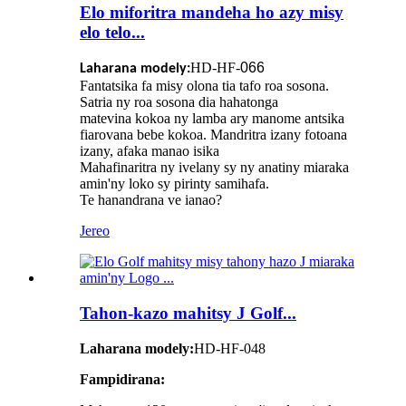
Elo miforitra mandeha ho azy misy
elo telo...
HD-HF-
066
Laharana modely:
Fantatsika fa misy olona tia tafo roa sosona.
Satria ny roa sosona dia hahatonga
matevina kokoa ny lamba ary manome antsika
fiarovana bebe kokoa. Mandritra izany fotoana
izany, afaka manao isika
Mahafinaritra ny ivelany sy ny anatiny miaraka
amin'ny loko sy pirinty samihafa.
Te hanandrana ve ianao?
Jereo
Tahon-kazo mahitsy J Golf...
Laharana modely:
HD-HF-048
Fampidirana: