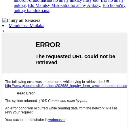
amoron-dranomasina ho an'ny ankizy misy elo
,
Elo ho an'ny
ankizy
,
Elo Mahitsy Misokatra ho an'ny Ankizy
,
Elo ho an'ny
ankizy handokoana
,
Mandefasa Mailaka
x