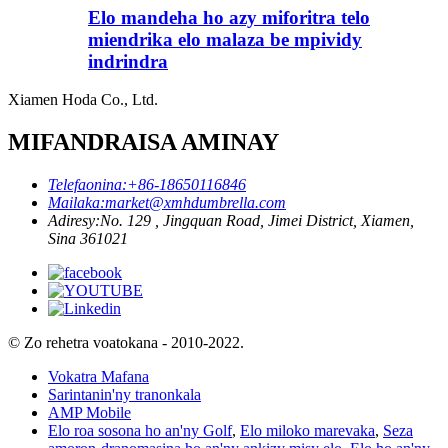
Elo mandeha ho azy miforitra telo
miendrika elo malaza be mpividy
indrindra
Xiamen Hoda Co., Ltd.
MIFANDRAISA AMINAY
Telefaonina:
+86-18650116846
Mailaka:
market@xmhdumbrella.com
Adiresy:
No. 129 , Jingquan Road, Jimei District, Xiamen,
Sina 361021
© Zo rehetra voatokana - 2010-2022.
Vokatra Mafana
Sarintanin'ny tranonkala
AMP Mobile
Elo roa sosona ho an'ny Golf
,
Elo miloko marevaka
,
Seza