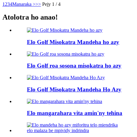
1
2
3
4
Manaraka >
>>
Pejy 1 / 4
Atolotra ho anao!
Elo Golf Misokatra Mandeha ho azy
Elo Golf roa sosona misokatra ho azy
Elo Golf Misokatra Mandeha Ho Azy
Elo mangarahara vita amin'ny tehina