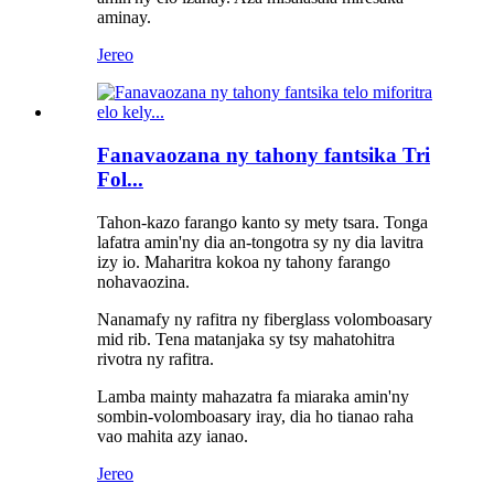
aminay.
Jereo
Fanavaozana ny tahony fantsika Tri
Fol...
Tahon-kazo farango kanto sy mety tsara. Tonga
lafatra amin'ny dia an-tongotra sy ny dia lavitra
izy io. Maharitra kokoa ny tahony farango
nohavaozina.
Nanamafy ny rafitra ny fiberglass volomboasary
mid rib. Tena matanjaka sy tsy mahatohitra
rivotra ny rafitra.
Lamba mainty mahazatra fa miaraka amin'ny
sombin-volomboasary iray, dia ho tianao raha
vao mahita azy ianao.
Jereo