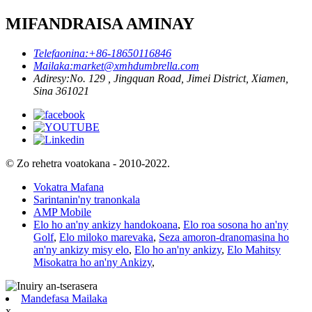
MIFANDRAISA AMINAY
Telefaonina:
+86-18650116846
Mailaka:
market@xmhdumbrella.com
Adiresy:
No. 129 , Jingquan Road, Jimei District, Xiamen,
Sina 361021
© Zo rehetra voatokana - 2010-2022.
Vokatra Mafana
Sarintanin'ny tranonkala
AMP Mobile
Elo ho an'ny ankizy handokoana
,
Elo roa sosona ho an'ny
Golf
,
Elo miloko marevaka
,
Seza amoron-dranomasina ho
an'ny ankizy misy elo
,
Elo ho an'ny ankizy
,
Elo Mahitsy
Misokatra ho an'ny Ankizy
,
Mandefasa Mailaka
x