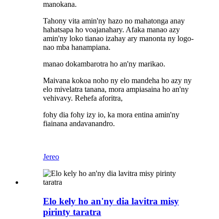
manokana.
Tahony vita amin'ny hazo no mahatonga anay
hahatsapa ho voajanahary. Afaka manao azy
amin'ny loko tianao izahay ary manonta ny logo-
nao mba hanampiana.
manao dokambarotra ho an'ny marikao.
Maivana kokoa noho ny elo mandeha ho azy ny
elo mivelatra tanana, mora ampiasaina ho an'ny
vehivavy. Rehefa aforitra,
fohy dia fohy izy io, ka mora entina amin'ny
fiainana andavanandro.
Jereo
Elo kely ho an'ny dia lavitra misy
pirinty taratra