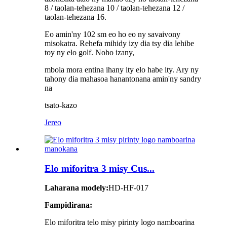
8 / taolan-tehezana 10 / taolan-tehezana 12 /
taolan-tehezana 16.
Eo amin'ny 102 sm eo ho eo ny savaivony
misokatra. Rehefa mihidy izy dia tsy dia lehibe
toy ny elo golf. Noho izany,
mbola mora entina ihany ity elo habe ity. Ary ny
tahony dia mahasoa hanantonana amin'ny sandry
na
tsato-kazo
Jereo
Elo miforitra 3 misy Cus...
Laharana modely:
HD-HF-017
Fampidirana:
Elo miforitra telo misy pirinty logo namboarina