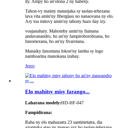
ity. Ampy ho an'olona 2 ny habeny.
Tahon-vy mainty matanjaka sy taolan-tehezana
lava vita amin'ny fiberglass no nanaovana ny elo.
Ary toa mitovy amin'ny tahony hazo ilay izy.
voajanahary. Mahomby amin'ny fiainana
andavanandro, ho an'ny fampiroboroboana, ho
fanomezana, ho an'ny fivarotana.
Manaiky fanontana lokon'ny lamba sy logo
namboarina manokana izahay.
Jereo
Elo mahitsy misy farango...
Laharana modely:
HD-HF-047
Fampidirana:
Raha ny elo mahazatra 23 santimetatra, dia
azontsika atao ny manao azy ho taolan-tehezana