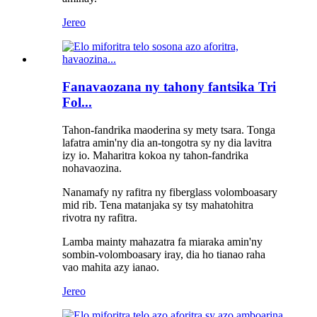
Jereo
Fanavaozana ny tahony fantsika Tri
Fol...
Tahon-fandrika maoderina sy mety tsara. Tonga
lafatra amin'ny dia an-tongotra sy ny dia lavitra
izy io. Maharitra kokoa ny tahon-fandrika
nohavaozina.
Nanamafy ny rafitra ny fiberglass volomboasary
mid rib. Tena matanjaka sy tsy mahatohitra
rivotra ny rafitra.
Lamba mainty mahazatra fa miaraka amin'ny
sombin-volomboasary iray, dia ho tianao raha
vao mahita azy ianao.
Jereo