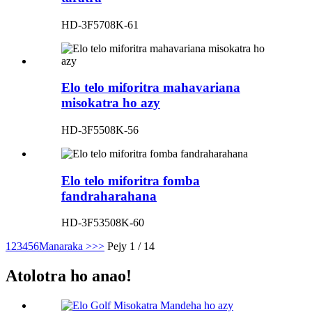
HD-3F5708K-61
Elo telo miforitra mahavariana
misokatra ho azy
HD-3F5508K-56
Elo telo miforitra fomba
fandraharahana
HD-3F53508K-60
1
2
3
4
5
6
Manaraka >
>>
Pejy 1 / 14
Atolotra ho anao!