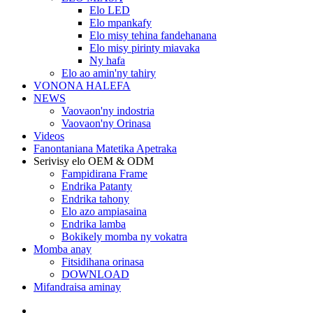
Elo LED
Elo mpankafy
Elo misy tehina fandehanana
Elo misy pirinty miavaka
Ny hafa
Elo ao amin'ny tahiry
VONONA HALEFA
NEWS
Vaovaon'ny indostria
Vaovaon'ny Orinasa
Videos
Fanontaniana Matetika Apetraka
Serivisy elo OEM & ODM
Fampidirana Frame
Endrika Patanty
Endrika tahony
Elo azo ampiasaina
Endrika lamba
Bokikely momba ny vokatra
Momba anay
Fitsidihana orinasa
DOWNLOAD
Mifandraisa aminay