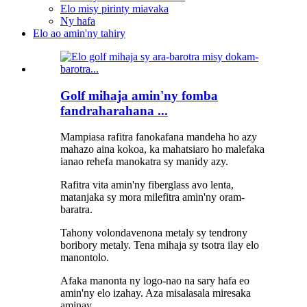
Elo misy pirinty miavaka
Ny hafa
Elo ao amin'ny tahiry
Golf mihaja amin'ny fomba
fandraharahana ...
Mampiasa rafitra fanokafana mandeha ho azy
mahazo aina kokoa, ka mahatsiaro ho malefaka
ianao rehefa manokatra sy manidy azy.
Rafitra vita amin'ny fiberglass avo lenta,
matanjaka sy mora milefitra amin'ny oram-
baratra.
Tahony volondavenona metaly sy tendrony
boribory metaly. Tena mihaja sy tsotra ilay elo
manontolo.
Afaka manonta ny logo-nao na sary hafa eo
amin'ny elo izahay. Aza misalasala miresaka
aminay.