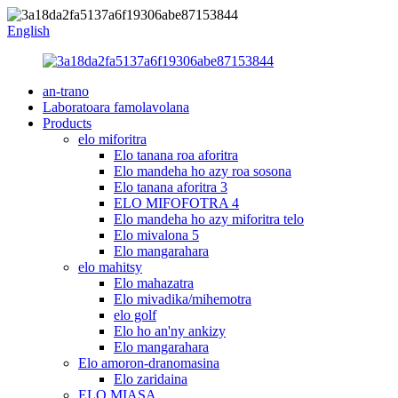
English
an-trano
Laboratoara famolavolana
Products
elo miforitra
Elo tanana roa aforitra
Elo mandeha ho azy roa sosona
Elo tanana aforitra 3
ELO MIFOFOTRA 4
Elo mandeha ho azy miforitra telo
Elo mivalona 5
Elo mangarahara
elo mahitsy
Elo mahazatra
Elo mivadika/mihemotra
elo golf
Elo ho an'ny ankizy
Elo mangarahara
Elo amoron-dranomasina
Elo zaridaina
ELO MIASA