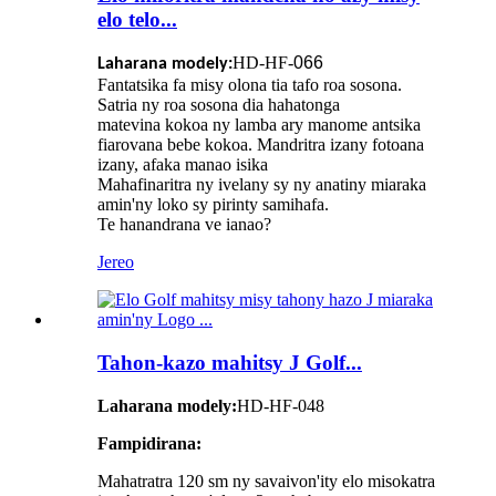
elo telo...
HD-HF-
066
Laharana modely:
Fantatsika fa misy olona tia tafo roa sosona.
Satria ny roa sosona dia hahatonga
matevina kokoa ny lamba ary manome antsika
fiarovana bebe kokoa. Mandritra izany fotoana
izany, afaka manao isika
Mahafinaritra ny ivelany sy ny anatiny miaraka
amin'ny loko sy pirinty samihafa.
Te hanandrana ve ianao?
Jereo
Tahon-kazo mahitsy J Golf...
Laharana modely:
HD-HF-048
Fampidirana:
Mahatratra 120 sm ny savaivon'ity elo misokatra