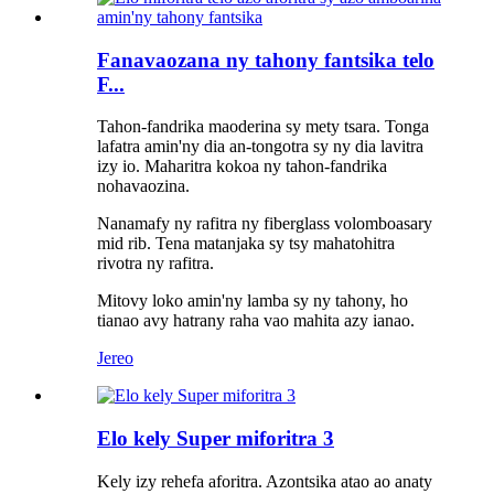
Fanavaozana ny tahony fantsika telo
F...
Tahon-fandrika maoderina sy mety tsara. Tonga
lafatra amin'ny dia an-tongotra sy ny dia lavitra
izy io. Maharitra kokoa ny tahon-fandrika
nohavaozina.
Nanamafy ny rafitra ny fiberglass volomboasary
mid rib. Tena matanjaka sy tsy mahatohitra
rivotra ny rafitra.
Mitovy loko amin'ny lamba sy ny tahony, ho
tianao avy hatrany raha vao mahita azy ianao.
Jereo
Elo kely Super miforitra 3
Kely izy rehefa aforitra. Azontsika atao ao anaty