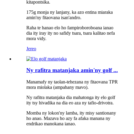
kitapontsika.
175g monja ny lanjany, ka azo entina miaraka
amin'ny fitaovana isan'andro.
Raha te hanao elo ho fampiroboroboana ianao
dia ity iray ity no safidy tsara, tsara kalitao nefa
mora vidy.
Jereo
Ny rafitra matanjaka amin'ny golf ...
Manamafy ny taolan-tehezana ny fitaovana TPR
mora miolaka (ampahany mavo).
Ny rafitra matanjaka dia mahatonga ity elo golf
ity tsy hivadika na dia eo aza ny tafio-drivotra.
Momba ny lokon'ny lamba, ity misy santionany
ho anao. Mazava ho azy fa afaka manana ny
endrikao manokana ianao.