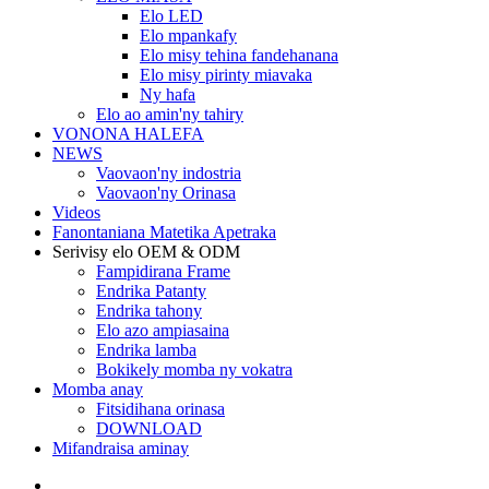
Elo LED
Elo mpankafy
Elo misy tehina fandehanana
Elo misy pirinty miavaka
Ny hafa
Elo ao amin'ny tahiry
VONONA HALEFA
NEWS
Vaovaon'ny indostria
Vaovaon'ny Orinasa
Videos
Fanontaniana Matetika Apetraka
Serivisy elo OEM & ODM
Fampidirana Frame
Endrika Patanty
Endrika tahony
Elo azo ampiasaina
Endrika lamba
Bokikely momba ny vokatra
Momba anay
Fitsidihana orinasa
DOWNLOAD
Mifandraisa aminay