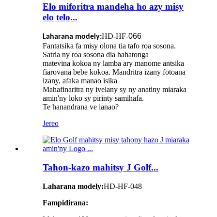
Elo miforitra mandeha ho azy misy
elo telo...
HD-HF-
066
Laharana modely:
Fantatsika fa misy olona tia tafo roa sosona.
Satria ny roa sosona dia hahatonga
matevina kokoa ny lamba ary manome antsika
fiarovana bebe kokoa. Mandritra izany fotoana
izany, afaka manao isika
Mahafinaritra ny ivelany sy ny anatiny miaraka
amin'ny loko sy pirinty samihafa.
Te hanandrana ve ianao?
Jereo
Tahon-kazo mahitsy J Golf...
Laharana modely:
HD-HF-048
Fampidirana: