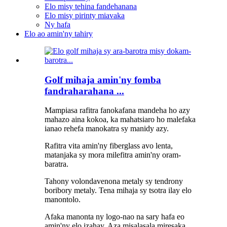
Elo misy tehina fandehanana
Elo misy pirinty miavaka
Ny hafa
Elo ao amin'ny tahiry
Golf mihaja amin'ny fomba
fandraharahana ...
Mampiasa rafitra fanokafana mandeha ho azy
mahazo aina kokoa, ka mahatsiaro ho malefaka
ianao rehefa manokatra sy manidy azy.
Rafitra vita amin'ny fiberglass avo lenta,
matanjaka sy mora milefitra amin'ny oram-
baratra.
Tahony volondavenona metaly sy tendrony
boribory metaly. Tena mihaja sy tsotra ilay elo
manontolo.
Afaka manonta ny logo-nao na sary hafa eo
amin'ny elo izahay. Aza misalasala miresaka