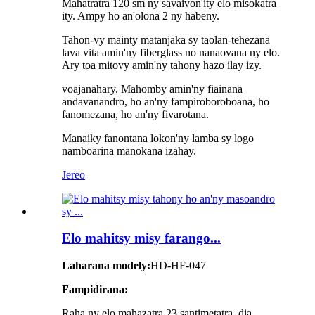
Mahatratra 120 sm ny savaivon'ity elo misokatra
ity. Ampy ho an'olona 2 ny habeny.
Tahon-vy mainty matanjaka sy taolan-tehezana
lava vita amin'ny fiberglass no nanaovana ny elo.
Ary toa mitovy amin'ny tahony hazo ilay izy.
voajanahary. Mahomby amin'ny fiainana
andavanandro, ho an'ny fampiroboroboana, ho
fanomezana, ho an'ny fivarotana.
Manaiky fanontana lokon'ny lamba sy logo
namboarina manokana izahay.
Jereo
Elo mahitsy misy farango...
Laharana modely:
HD-HF-047
Fampidirana:
Raha ny elo mahazatra 23 santimetatra, dia