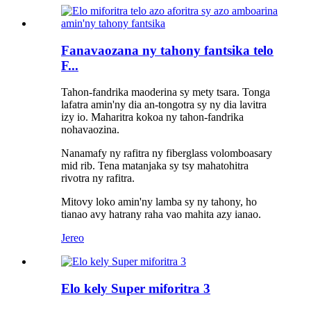
Fanavaozana ny tahony fantsika telo
F...
Tahon-fandrika maoderina sy mety tsara. Tonga
lafatra amin'ny dia an-tongotra sy ny dia lavitra
izy io. Maharitra kokoa ny tahon-fandrika
nohavaozina.
Nanamafy ny rafitra ny fiberglass volomboasary
mid rib. Tena matanjaka sy tsy mahatohitra
rivotra ny rafitra.
Mitovy loko amin'ny lamba sy ny tahony, ho
tianao avy hatrany raha vao mahita azy ianao.
Jereo
Elo kely Super miforitra 3