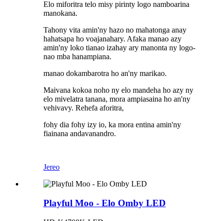
Elo miforitra telo misy pirinty logo namboarina
manokana.
Tahony vita amin'ny hazo no mahatonga anay
hahatsapa ho voajanahary. Afaka manao azy
amin'ny loko tianao izahay ary manonta ny logo-
nao mba hanampiana.
manao dokambarotra ho an'ny marikao.
Maivana kokoa noho ny elo mandeha ho azy ny
elo mivelatra tanana, mora ampiasaina ho an'ny
vehivavy. Rehefa aforitra,
fohy dia fohy izy io, ka mora entina amin'ny
fiainana andavanandro.
Jereo
Playful Moo - Elo Omby LED