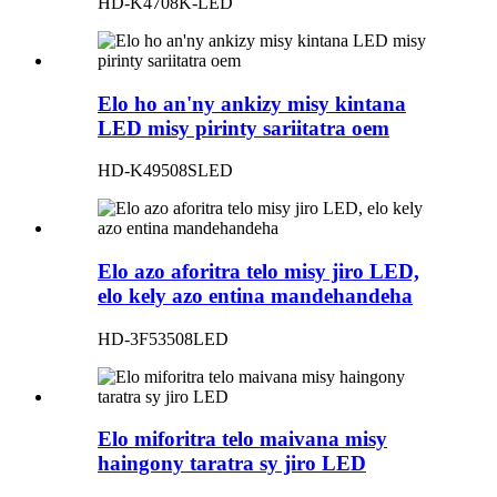
HD-K4708K-LED
Elo ho an'ny ankizy misy kintana
LED misy pirinty sariitatra oem
HD-K49508SLED
Elo azo aforitra telo misy jiro LED,
elo kely azo entina mandehandeha
HD-3F53508LED
Elo miforitra telo maivana misy
haingony taratra sy jiro LED