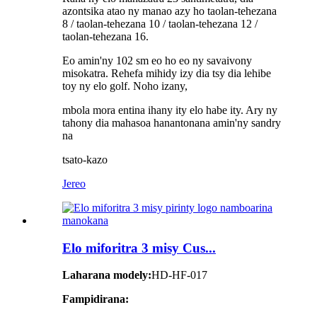
azontsika atao ny manao azy ho taolan-tehezana
8 / taolan-tehezana 10 / taolan-tehezana 12 /
taolan-tehezana 16.
Eo amin'ny 102 sm eo ho eo ny savaivony
misokatra. Rehefa mihidy izy dia tsy dia lehibe
toy ny elo golf. Noho izany,
mbola mora entina ihany ity elo habe ity. Ary ny
tahony dia mahasoa hanantonana amin'ny sandry
na
tsato-kazo
Jereo
Elo miforitra 3 misy Cus...
Laharana modely:
HD-HF-017
Fampidirana: