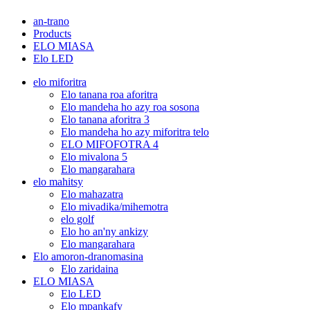
an-trano
Products
ELO MIASA
Elo LED
elo miforitra
Elo tanana roa aforitra
Elo mandeha ho azy roa sosona
Elo tanana aforitra 3
Elo mandeha ho azy miforitra telo
ELO MIFOFOTRA 4
Elo mivalona 5
Elo mangarahara
elo mahitsy
Elo mahazatra
Elo mivadika/mihemotra
elo golf
Elo ho an'ny ankizy
Elo mangarahara
Elo amoron-dranomasina
Elo zaridaina
ELO MIASA
Elo LED
Elo mpankafy