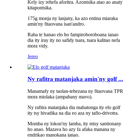
Kely izy rehefa aforitra. Azontsika atao ao anaty
kitapontsika.
175g monja ny lanjany, ka azo entina miaraka
amin'ny fitaovana isan'andro.
Raha te hanao elo ho fampiroboroboana ianao
dia ity iray ity no safidy tsara, tsara kalitao nefa
mora vidy.
Jereo
Ny rafitra matanjaka amin'ny golf ...
Manamafy ny taolan-tehezana ny fitaovana TPR
mora miolaka (ampahany mavo).
Ny rafitra matanjaka dia mahatonga ity elo golf
ity tsy hivadika na dia eo aza ny tafio-drivotra.
Momba ny lokon'ny lamba, ity misy santionany
ho anao. Mazava ho azy fa afaka manana ny
endrikao manokana ianao.