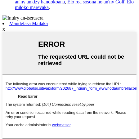
an'ny ankizy handokoana
,
Elo roa sosona ho an'ny Golf
,
Elo
miloko marevaka
,
Mandefasa Mailaka
x