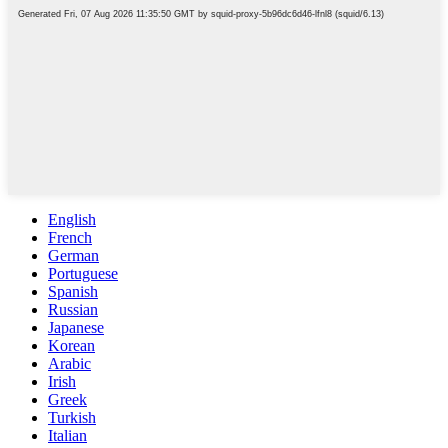
English
French
German
Portuguese
Spanish
Russian
Japanese
Korean
Arabic
Irish
Greek
Turkish
Italian