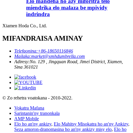
Elo mandeha ho azy miforitra telo
miendrika elo malaza be mpividy
indrindra
Xiamen Hoda Co., Ltd.
MIFANDRAISA AMINAY
Telefaonina:
+86-18650116846
Mailaka:
market@xmhdumbrella.com
Adiresy:
No. 129 , Jingquan Road, Jimei District, Xiamen,
Sina 361021
© Zo rehetra voatokana - 2010-2022.
Vokatra Mafana
Sarintanin'ny tranonkala
AMP Mobile
Elo ho an'ny ankizy
,
Elo Mahitsy Misokatra ho an'ny Ankizy
,
Seza amoron-dranomasina ho an'ny ankizy misy elo
,
Elo ho