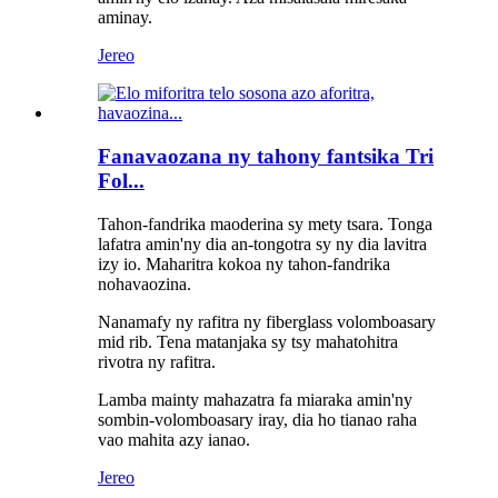
aminay.
Jereo
Fanavaozana ny tahony fantsika Tri
Fol...
Tahon-fandrika maoderina sy mety tsara. Tonga
lafatra amin'ny dia an-tongotra sy ny dia lavitra
izy io. Maharitra kokoa ny tahon-fandrika
nohavaozina.
Nanamafy ny rafitra ny fiberglass volomboasary
mid rib. Tena matanjaka sy tsy mahatohitra
rivotra ny rafitra.
Lamba mainty mahazatra fa miaraka amin'ny
sombin-volomboasary iray, dia ho tianao raha
vao mahita azy ianao.
Jereo