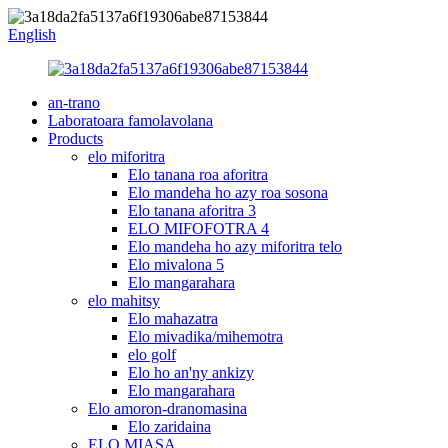
English
an-trano
Laboratoara famolavolana
Products
elo miforitra
Elo tanana roa aforitra
Elo mandeha ho azy roa sosona
Elo tanana aforitra 3
ELO MIFOFOTRA 4
Elo mandeha ho azy miforitra telo
Elo mivalona 5
Elo mangarahara
elo mahitsy
Elo mahazatra
Elo mivadika/mihemotra
elo golf
Elo ho an'ny ankizy
Elo mangarahara
Elo amoron-dranomasina
Elo zaridaina
ELO MIASA