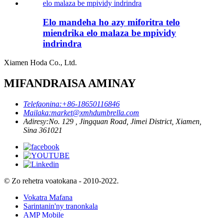
Elo mandeha ho azy miforitra telo
miendrika elo malaza be mpividy
indrindra
Xiamen Hoda Co., Ltd.
MIFANDRAISA AMINAY
Telefaonina:
+86-18650116846
Mailaka:
market@xmhdumbrella.com
Adiresy:
No. 129 , Jingquan Road, Jimei District, Xiamen,
Sina 361021
© Zo rehetra voatokana - 2010-2022.
Vokatra Mafana
Sarintanin'ny tranonkala
AMP Mobile