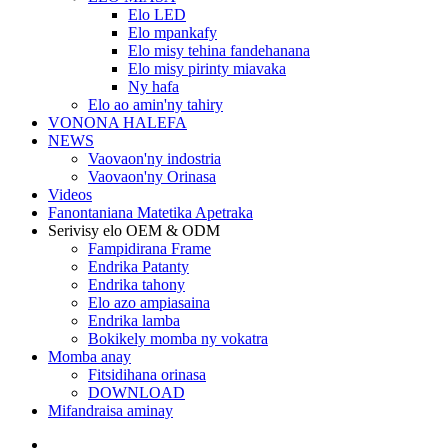
Elo LED
Elo mpankafy
Elo misy tehina fandehanana
Elo misy pirinty miavaka
Ny hafa
Elo ao amin'ny tahiry
VONONA HALEFA
NEWS
Vaovaon'ny indostria
Vaovaon'ny Orinasa
Videos
Fanontaniana Matetika Apetraka
Serivisy elo OEM & ODM
Fampidirana Frame
Endrika Patanty
Endrika tahony
Elo azo ampiasaina
Endrika lamba
Bokikely momba ny vokatra
Momba anay
Fitsidihana orinasa
DOWNLOAD
Mifandraisa aminay