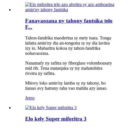
Fanavaozana ny tahony fantsika telo
F...
Tahon-fandrika maoderina sy mety tsara. Tonga
lafatra amin'ny dia an-tongotra sy ny dia lavitra
izy io. Maharitra kokoa ny tahon-fandrika
nohavaozina.
Nanamafy ny rafitra ny fiberglass volomboasary
mid rib. Tena matanjaka sy tsy mahatohitra
rivotra ny rafitra.
Mitovy loko amin'ny lamba sy ny tahony, ho
tianao avy hatrany raha vao mahita azy ianao.
Jereo
Elo kely Super miforitra 3