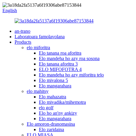
English
an-trano
Laboratoara famolavolana
Products
elo miforitra
Elo tanana roa aforitra
Elo mandeha ho azy roa sosona
Elo tanana aforitra 3
ELO MIFOFOTRA 4
Elo mandeha ho azy miforitra telo
Elo mivalona 5
Elo mangarahara
elo mahitsy
Elo mahazatra
Elo mivadika/mihemotra
elo golf
Elo ho an'ny ankizy
Elo mangarahara
Elo amoron-dranomasina
Elo zaridaina
ELO MIASA