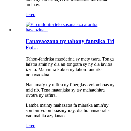
aminay.
Jereo
Fanavaozana ny tahony fantsika Tri
Fol...
Tahon-fandrika maoderina sy mety tsara. Tonga
lafatra amin'ny dia an-tongotra sy ny dia lavitra
izy io. Maharitra kokoa ny tahon-fandrika
nohavaozina.
Nanamafy ny rafitra ny fiberglass volomboasary
mid rib. Tena matanjaka sy tsy mahatohitra
rivotra ny rafitra.
Lamba mainty mahazatra fa miaraka amin'ny
sombin-volomboasary iray, dia ho tianao raha
vao mahita azy ianao.
Jereo