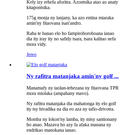
Kely izy rehefa aforitra. Azontsika atao ao anaty
kitapontsika.
175g monja ny lanjany, ka azo entina miaraka
amin'ny fitaovana isan'andro.
Raha te hanao elo ho fampiroboroboana ianao
dia ity iray ity no safidy tsara, tsara kalitao nefa
mora vidy.
Jereo
Ny rafitra matanjaka amin'ny golf ...
Manamafy ny taolan-tehezana ny fitaovana TPR
mora miolaka (ampahany mavo).
Ny rafitra matanjaka dia mahatonga ity elo golf
ity tsy hivadika na dia eo aza ny tafio-drivotra.
Momba ny lokon'ny lamba, ity misy santionany
ho anao. Mazava ho azy fa afaka manana ny
endrikao manokana ianao.