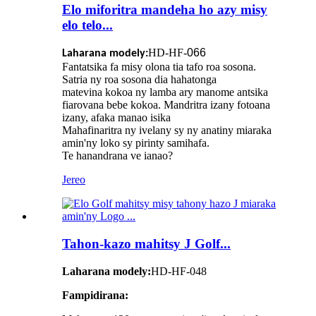
Elo miforitra mandeha ho azy misy
elo telo...
HD-HF-
066
Laharana modely:
Fantatsika fa misy olona tia tafo roa sosona.
Satria ny roa sosona dia hahatonga
matevina kokoa ny lamba ary manome antsika
fiarovana bebe kokoa. Mandritra izany fotoana
izany, afaka manao isika
Mahafinaritra ny ivelany sy ny anatiny miaraka
amin'ny loko sy pirinty samihafa.
Te hanandrana ve ianao?
Jereo
Tahon-kazo mahitsy J Golf...
Laharana modely:
HD-HF-048
Fampidirana: