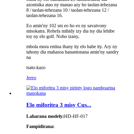
azontsika atao ny manao azy ho taolan-tehezana
8 / taolan-tehezana 10 / taolan-tehezana 12 /
taolan-tehezana 16.
Eo amin'ny 102 sm eo ho eo ny savaivony
misokatra. Rehefa mihidy izy dia tsy dia lehibe
toy ny elo golf. Noho izany,
mbola mora entina ihany ity elo habe ity. Ary ny
tahony dia mahasoa hanantonana amin'ny sandry
na
tsato-kazo
Jereo
Elo miforitra 3 misy Cus...
Laharana modely:
HD-HF-017
Fampidirana: