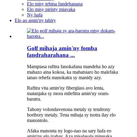
Elo misy tehina fandehanana
Elo misy pirinty miavaka
Ny hafa
Elo ao amin'ny tahiry
Golf mihaja amin'ny fomba
fandraharahana ...
Mampiasa rafitra fanokafana mandeha ho azy
mahazo aina kokoa, ka mahatsiaro ho malefaka
ianao rehefa manokatra sy manidy azy.
Rafitra vita amin'ny fiberglass avo lenta,
matanjaka sy mora milefitra amin'ny oram-
baratra.
Tahony volondavenona metaly sy tendrony
boribory metaly. Tena mihaja sy tsotra ilay elo
manontolo.
Afaka manonta ny logo-nao na sary hafa eo
amin'ny elo izahay. Aza misalasala miresaka