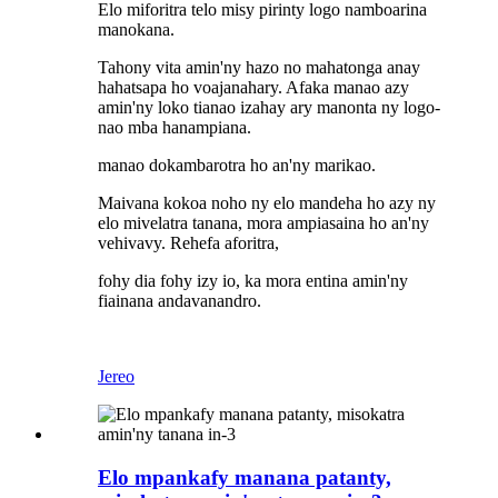
Elo miforitra telo misy pirinty logo namboarina
manokana.
Tahony vita amin'ny hazo no mahatonga anay
hahatsapa ho voajanahary. Afaka manao azy
amin'ny loko tianao izahay ary manonta ny logo-
nao mba hanampiana.
manao dokambarotra ho an'ny marikao.
Maivana kokoa noho ny elo mandeha ho azy ny
elo mivelatra tanana, mora ampiasaina ho an'ny
vehivavy. Rehefa aforitra,
fohy dia fohy izy io, ka mora entina amin'ny
fiainana andavanandro.
Jereo
Elo mpankafy manana patanty,