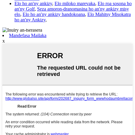
Elo ho an'ny ankizy
,
Elo miloko marevaka
,
Elo roa sosona ho
an'ny Golf
,
Seza amoron-dranomasina ho an'ny ankizy misy
elo
,
Elo ho an'ny ankizy handokoana
,
Elo Mahitsy Misokatra
ho an'ny Ankizy
,
Mandefasa Mailaka
x