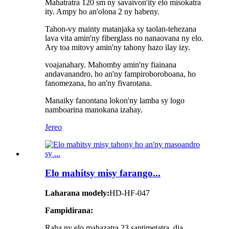
Mahatratra 120 sm ny savaivon'ity elo misokatra
ity. Ampy ho an'olona 2 ny habeny.
Tahon-vy mainty matanjaka sy taolan-tehezana
lava vita amin'ny fiberglass no nanaovana ny elo.
Ary toa mitovy amin'ny tahony hazo ilay izy.
voajanahary. Mahomby amin'ny fiainana
andavanandro, ho an'ny fampiroboroboana, ho
fanomezana, ho an'ny fivarotana.
Manaiky fanontana lokon'ny lamba sy logo
namboarina manokana izahay.
Jereo
Elo mahitsy misy farango...
Laharana modely:
HD-HF-047
Fampidirana:
Raha ny elo mahazatra 23 santimetatra, dia