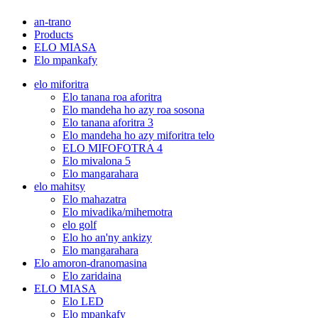
an-trano
Products
ELO MIASA
Elo mpankafy
elo miforitra
Elo tanana roa aforitra
Elo mandeha ho azy roa sosona
Elo tanana aforitra 3
Elo mandeha ho azy miforitra telo
ELO MIFOFOTRA 4
Elo mivalona 5
Elo mangarahara
elo mahitsy
Elo mahazatra
Elo mivadika/mihemotra
elo golf
Elo ho an'ny ankizy
Elo mangarahara
Elo amoron-dranomasina
Elo zaridaina
ELO MIASA
Elo LED
Elo mpankafy