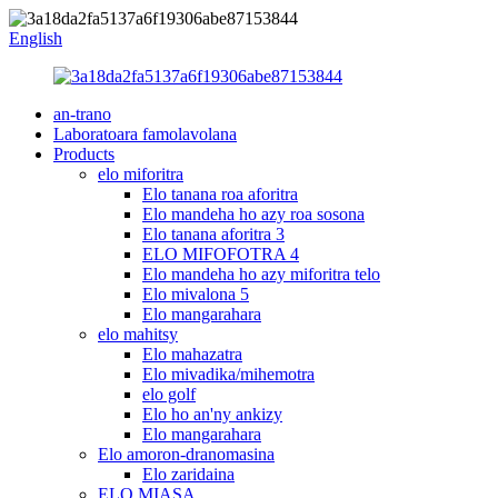
English
an-trano
Laboratoara famolavolana
Products
elo miforitra
Elo tanana roa aforitra
Elo mandeha ho azy roa sosona
Elo tanana aforitra 3
ELO MIFOFOTRA 4
Elo mandeha ho azy miforitra telo
Elo mivalona 5
Elo mangarahara
elo mahitsy
Elo mahazatra
Elo mivadika/mihemotra
elo golf
Elo ho an'ny ankizy
Elo mangarahara
Elo amoron-dranomasina
Elo zaridaina
ELO MIASA