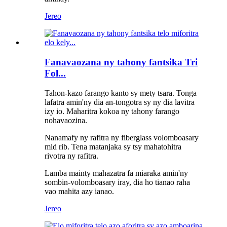
Jereo
Fanavaozana ny tahony fantsika Tri
Fol...
Tahon-kazo farango kanto sy mety tsara. Tonga
lafatra amin'ny dia an-tongotra sy ny dia lavitra
izy io. Maharitra kokoa ny tahony farango
nohavaozina.
Nanamafy ny rafitra ny fiberglass volomboasary
mid rib. Tena matanjaka sy tsy mahatohitra
rivotra ny rafitra.
Lamba mainty mahazatra fa miaraka amin'ny
sombin-volomboasary iray, dia ho tianao raha
vao mahita azy ianao.
Jereo