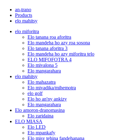
an-trano
Products
elo mahitsy
elo miforitra
Elo tanana roa aforitra
Elo mandeha ho azy roa sosona
Elo tanana aforitra 3
Elo mandeha ho azy miforitra telo
ELO MIFOFOTRA 4
Elo mivalona 5
Elo mangarahara
elo mahitsy
Elo mahazatra
Elo mivadika/mihemotra
elo golf
Elo ho an'ny ankizy
Elo mangarahara
Elo amoron-dranomasina
Elo zaridaina
ELO MIASA
Elo LED
Elo mpankafy
Elo misy tehina fandehanana