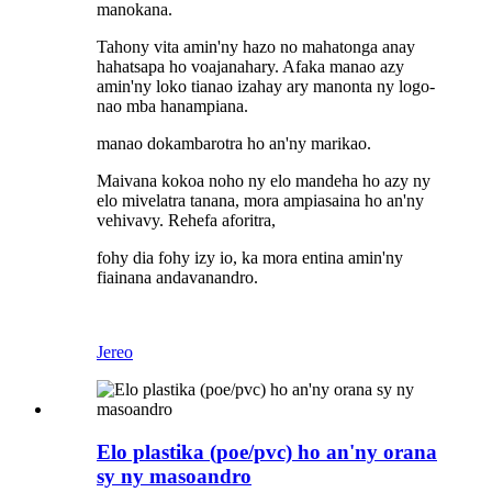
manokana.
Tahony vita amin'ny hazo no mahatonga anay
hahatsapa ho voajanahary. Afaka manao azy
amin'ny loko tianao izahay ary manonta ny logo-
nao mba hanampiana.
manao dokambarotra ho an'ny marikao.
Maivana kokoa noho ny elo mandeha ho azy ny
elo mivelatra tanana, mora ampiasaina ho an'ny
vehivavy. Rehefa aforitra,
fohy dia fohy izy io, ka mora entina amin'ny
fiainana andavanandro.
Jereo
Elo plastika (poe/pvc) ho an'ny orana
sy ny masoandro