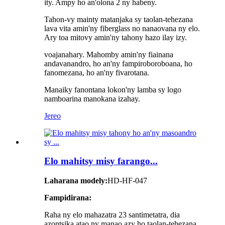
ity. Ampy ho an'olona 2 ny habeny.
Tahon-vy mainty matanjaka sy taolan-tehezana
lava vita amin'ny fiberglass no nanaovana ny elo.
Ary toa mitovy amin'ny tahony hazo ilay izy.
voajanahary. Mahomby amin'ny fiainana
andavanandro, ho an'ny fampiroboroboana, ho
fanomezana, ho an'ny fivarotana.
Manaiky fanontana lokon'ny lamba sy logo
namboarina manokana izahay.
Jereo
Elo mahitsy misy farango...
Laharana modely:
HD-HF-047
Fampidirana:
Raha ny elo mahazatra 23 santimetatra, dia
azontsika atao ny manao azy ho taolan-tehezana