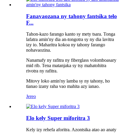
Fanavaozana ny tahony fantsika telo
F...
Tahon-kazo farango kanto sy mety tsara. Tonga
lafatra amin'ny dia an-tongotra sy ny dia lavitra
izy io. Maharitra kokoa ny tahony farango
nohavaozina.
Nanamafy ny rafitra ny fiberglass volomboasary
mid rib. Tena matanjaka sy tsy mahatohitra
rivotra ny rafitra.
Mitovy loko amin'ny lamba sy ny tahony, ho
tianao izany raha vao mahita azy ianao.
Jereo
Elo kely Super miforitra 3
Kely izy rehefa aforitra. Azontsika atao ao anaty