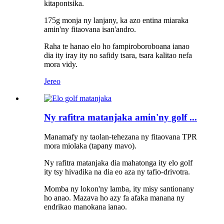
kitapontsika.
175g monja ny lanjany, ka azo entina miaraka
amin'ny fitaovana isan'andro.
Raha te hanao elo ho fampiroboroboana ianao
dia ity iray ity no safidy tsara, tsara kalitao nefa
mora vidy.
Jereo
Ny rafitra matanjaka amin'ny golf ...
Manamafy ny taolan-tehezana ny fitaovana TPR
mora miolaka (tapany mavo).
Ny rafitra matanjaka dia mahatonga ity elo golf
ity tsy hivadika na dia eo aza ny tafio-drivotra.
Momba ny lokon'ny lamba, ity misy santionany
ho anao. Mazava ho azy fa afaka manana ny
endrikao manokana ianao.