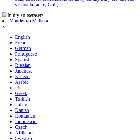
sosona ho an'ny Golf
,
Mandefasa Mailaka
x
English
French
German
Portuguese
Spanish
Russian
Japanese
Korean
Arabic
Irish
Greek
Turkish
Italian
Danish
Romanian
Indonesian
Czech
Afrikaans
Swedish