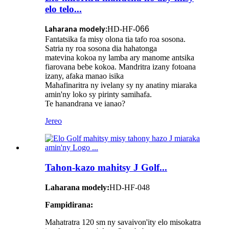
elo telo...
HD-HF-
066
Laharana modely:
Fantatsika fa misy olona tia tafo roa sosona.
Satria ny roa sosona dia hahatonga
matevina kokoa ny lamba ary manome antsika
fiarovana bebe kokoa. Mandritra izany fotoana
izany, afaka manao isika
Mahafinaritra ny ivelany sy ny anatiny miaraka
amin'ny loko sy pirinty samihafa.
Te hanandrana ve ianao?
Jereo
Tahon-kazo mahitsy J Golf...
Laharana modely:
HD-HF-048
Fampidirana:
Mahatratra 120 sm ny savaivon'ity elo misokatra