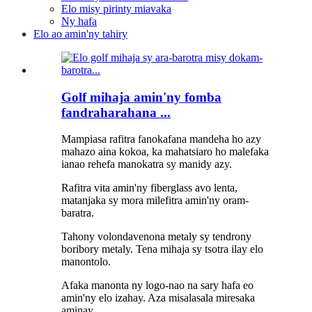
Elo misy pirinty miavaka
Ny hafa
Elo ao amin'ny tahiry
Golf mihaja amin'ny fomba
fandraharahana ...
Mampiasa rafitra fanokafana mandeha ho azy
mahazo aina kokoa, ka mahatsiaro ho malefaka
ianao rehefa manokatra sy manidy azy.
Rafitra vita amin'ny fiberglass avo lenta,
matanjaka sy mora milefitra amin'ny oram-
baratra.
Tahony volondavenona metaly sy tendrony
boribory metaly. Tena mihaja sy tsotra ilay elo
manontolo.
Afaka manonta ny logo-nao na sary hafa eo
amin'ny elo izahay. Aza misalasala miresaka
aminay.