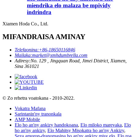
miendrika elo malaza be mpividy
indrindra
Xiamen Hoda Co., Ltd.
MIFANDRAISA AMINAY
Telefaonina:
+86-18650116846
Mailaka:
market@xmhdumbrella.com
Adiresy:
No. 129 , Jingquan Road, Jimei District, Xiamen,
Sina 361021
© Zo rehetra voatokana - 2010-2022.
Vokatra Mafana
Sarintanin'ny tranonkala
AMP Mobile
Elo ho an'ny ankizy handokoana
,
Elo miloko marevaka
,
Elo
ho an'ny ankizy
,
Elo Mahitsy Misokatra ho an'ny Ankizy
,
Seza amoron-dranomasina ho an'ny ankizy misy elo
,
Elo roa