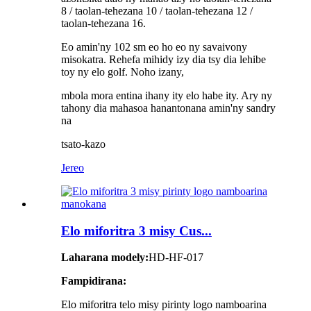
8 / taolan-tehezana 10 / taolan-tehezana 12 /
taolan-tehezana 16.
Eo amin'ny 102 sm eo ho eo ny savaivony
misokatra. Rehefa mihidy izy dia tsy dia lehibe
toy ny elo golf. Noho izany,
mbola mora entina ihany ity elo habe ity. Ary ny
tahony dia mahasoa hanantonana amin'ny sandry
na
tsato-kazo
Jereo
Elo miforitra 3 misy Cus...
Laharana modely:
HD-HF-017
Fampidirana:
Elo miforitra telo misy pirinty logo namboarina