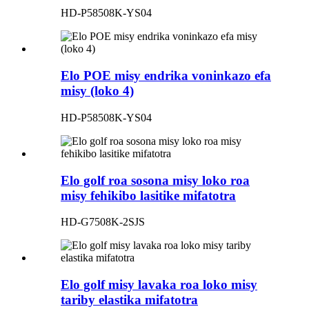
HD-P58508K-YS04
Elo POE misy endrika voninkazo efa
misy (loko 4)
HD-P58508K-YS04
Elo golf roa sosona misy loko roa
misy fehikibo lasitike mifatotra
HD-G7508K-2SJS
Elo golf misy lavaka roa loko misy
tariby elastika mifatotra