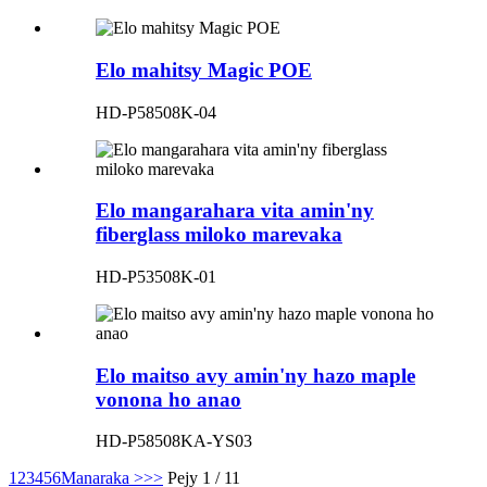
Elo mahitsy Magic POE
HD-P58508K-04
Elo mangarahara vita amin'ny
fiberglass miloko marevaka
HD-P53508K-01
Elo maitso avy amin'ny hazo maple
vonona ho anao
HD-P58508KA-YS03
1
2
3
4
5
6
Manaraka >
>>
Pejy 1 / 11